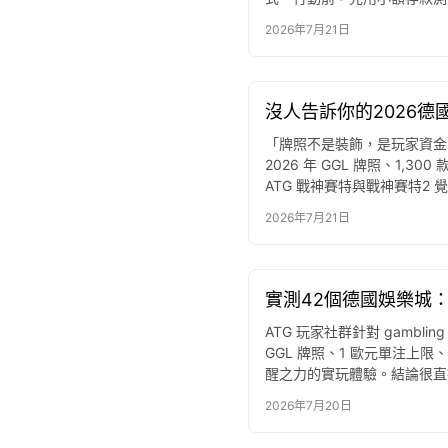
2026年7月21日
沒人告訴你的2026德國on
「牌照不是裝飾，是玩家資金的第一道
2026 年 GGL 牌照、1,3
ATG 戰神賽特與戰神賽特2 
2026年7月21日
實測42個德國娛樂城：
ATG 玩家社群針對 gamblin
GGL 牌照、1 歐元單注上限、5 
醒之力的實玩體驗。結論很直接
2026年7月20日