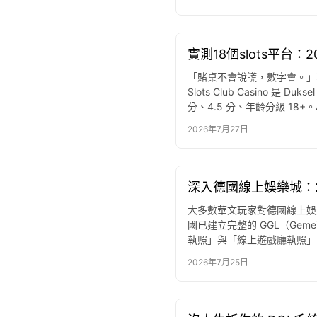
實測18個slots平台
「賭桌不會說謊，數字會。」我用同一
Slots Club Casino 是 
分、4.5 分、年齡分級 18+。A
2026年7月27日
深入德國線上娛樂城：
大多數華文玩家對德國線上娛
國已建立完整的 GGL（Gemei
執照」與「線上遊戲廳執照」兩
2026年7月25日