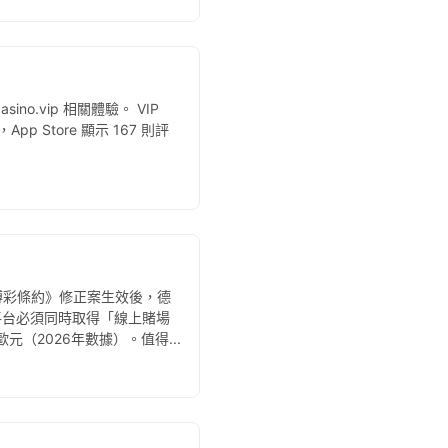
no.vip 相關體驗。 VIP
，App Store 顯示 167 則評
博彩條約》修正案生效後，德
線上賭博平台必須同時取得「線上賭場
（2026年數據）。值得...