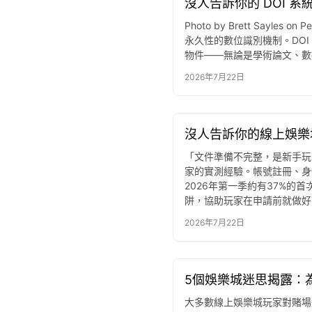
沒人告訴你的 DOI 系
Photo by Brett Sayl
永久性的數位識別機制。DOI Found
物件——無論是學術論文、數據
2026年7月22日
沒人告訴你的線上娛樂
「文件準備不完整，是新手玩
家的實測經驗。帳號註冊、身
2026年第一季約有37%
阱，協助玩家在申請前就做好萬全
2026年7月22日
5個娛樂城迷思揭露：
大多數線上娛樂城玩家對賭場