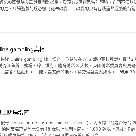
超過500篇策略文章與實測數據後，發現有5個迷思特別頑強，它們不僅無
的是，賭場遊戲的核心機制從未改變——改變的只有包裝這些遊戲的行銷
ne gambling真相
蹤 Online gambling 線上博弈，重點放在 ATG 戰神賽特與戰神賽特
上博弈涵蓋線上賭場、線上撲克、體育博彩 3 大類，英國博彩委員會與馬
最後才碰紅利。 「賭局最安靜的地方，通常藏著最大成本。」我用 30 天
線上賭場指南
eriöse online casinos spielcasino.vip 時，先確認平台是否符合
國市場常見評比會看 18 歲以上限制、牌照、1,000 款以上遊戲、PayPal 
驗證與提款流程。 「安全不是賭場寫在首頁的形容...