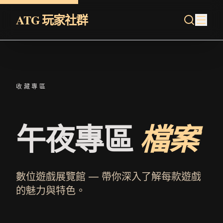
跳過內容
ATG 玩家社群
收藏專區
午夜專區
檔案
數位遊戲展覽館 — 帶你深入了解每款遊戲
的魅力與特色。