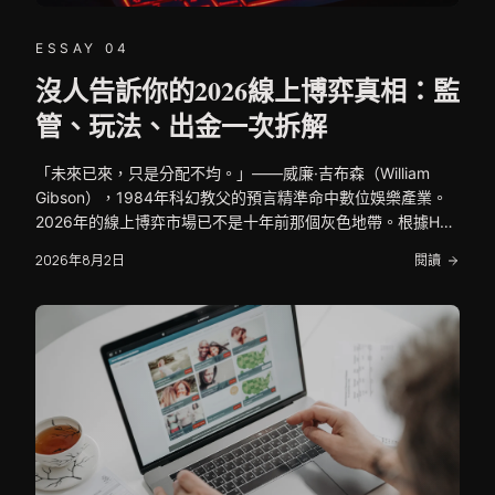
ESSAY 04
沒人告訴你的2026線上博弈真相：監
管、玩法、出金一次拆解
「未來已來，只是分配不均。」——威廉·吉布森（William
Gibson），1984年科幻教父的預言精準命中數位娛樂產業。
2026年的線上博弈市場已不是十年前那個灰色地帶。根據H2
Gambling Capital統計，全球iGaming營收在2025年突破
2026年8月2日
閱讀
1,050億美元，年複合成長率11.3%。台灣玩家雖受...