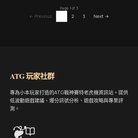
Page 1 of 3
←
Previous
1
2
3
Next
→
ATG 玩家社群
專為小本玩家打造的ATG戰神賽特老虎機資訊站。提供
低波動遊戲建議、爆分訊號分析、遊戲攻略與專業評
測。
❦