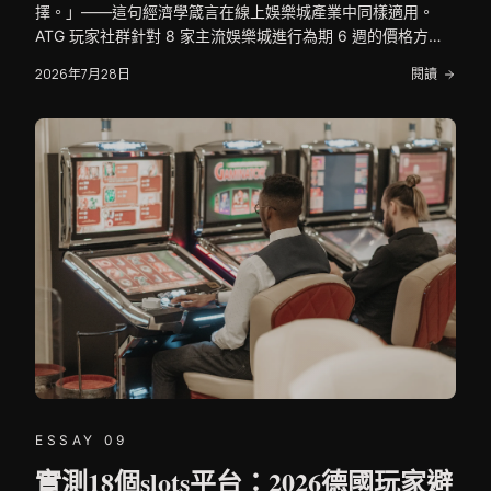
擇。」——這句經濟學箴言在線上娛樂城產業中同樣適用。
ATG 玩家社群針對 8 家主流娛樂城進行為期 6 週的價格方案
實測，涵蓋存款、手續費、VIP 方案及隱藏成本等維度，協助
2026年7月28日
閱讀
玩家在 2026 年做出最具成本效益的選擇。 快速比較 | 娛樂城
平台 | 首存門檻 | 單筆存款上限...
ESSAY 09
實測18個slots平台：2026德國玩家避